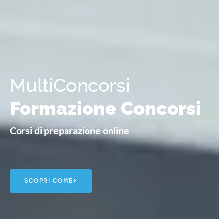
MultiConcorsi
Formazione Concorsi
Corsi di preparazione online
SCOPRI COME