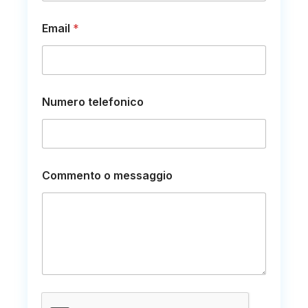
Email
*
*
Numero telefonico
N
o
m
e
N
o
Commento o messaggio
m
e