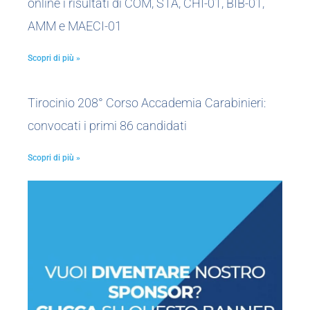
online i risultati di COM, STA, CHI-01, BIB-01,
AMM e MAECI-01
Scopri di più »
Tirocinio 208° Corso Accademia Carabinieri:
convocati i primi 86 candidati
Scopri di più »