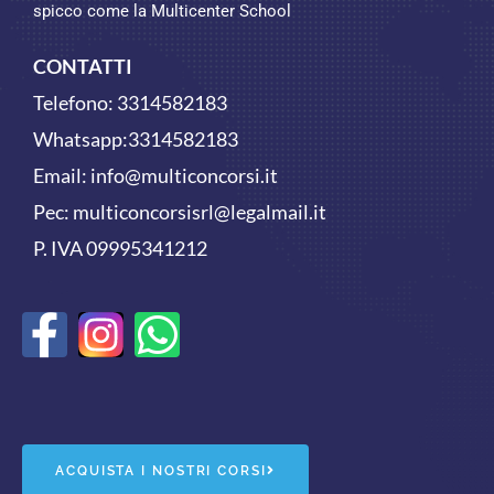
spicco come la Multicenter School
CONTATTI
Telefono:
3314582183
Whatsapp:
3314582183
Email:
info@multiconcorsi.it
Pec: multiconcorsisrl@legalmail.it
P. IVA 09995341212
F
W
a
h
c
a
e
t
ACQUISTA I NOSTRI CORSI