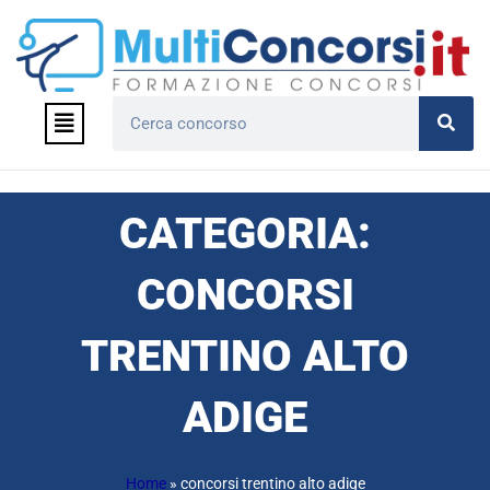
Vai
al
contenuto
Menu
Cerca
CATEGORIA:
CONCORSI
TRENTINO ALTO
ADIGE
Home
»
concorsi trentino alto adige