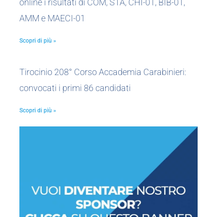
online i risultati di COM, STA, CHI-01, BIB-01,
AMM e MAECI-01
Scopri di più »
Tirocinio 208° Corso Accademia Carabinieri:
convocati i primi 86 candidati
Scopri di più »