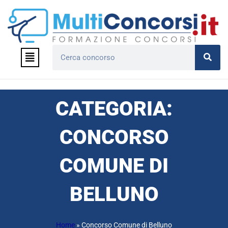
Vai
al
contenuto
Menu
Cerca
CATEGORIA:
CONCORSO
COMUNE DI
BELLUNO
Home
»
Concorso Comune di Belluno