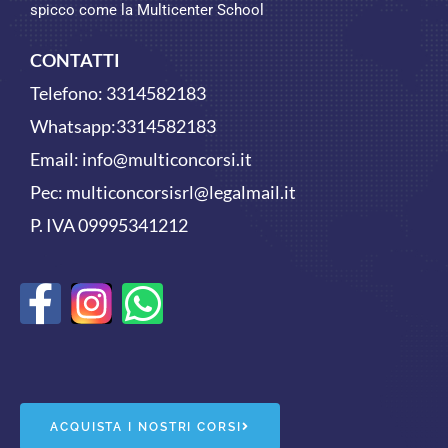
spicco come la Multicenter School
CONTATTI
Telefono:
3314582183
Whatsapp:
3314582183
Email:
info@multiconcorsi.it
Pec: multiconcorsisrl@legalmail.it
P. IVA 09995341212
F
W
a
h
c
a
e
t
ACQUISTA I NOSTRI CORSI