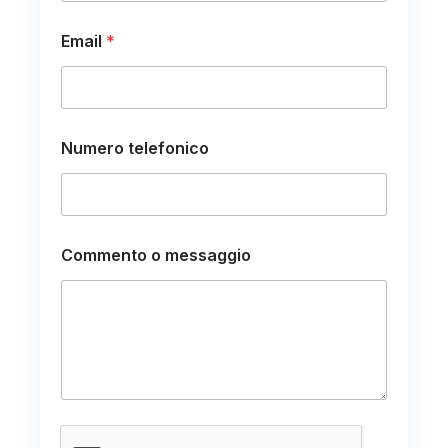
Email
*
Numero telefonico
E
Commento o messaggio
m
a
i
l
E
m
a
i
l
t