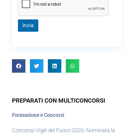
e
l
e
f
o
Invia
n
i
c
o
PREPARATI CON MULTICONCORSI
Formazione e Concorsi
Concorso Vigili del Fuoco 2026: Nominata la