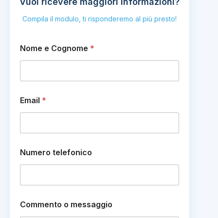
Vuoi ricevere maggiori informazioni?
Compila il modulo, ti risponderemo al più presto!
Nome e Cognome
*
C
Email
*
o
g
n
o
m
e
Numero telefonico
e
*
Commento o messaggio