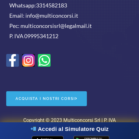
Whatsapp:
3314582183
Email:
info@multiconcorsi.it
Pec: multiconcorsisrl@legalmail.it
P. IVA 09995341212
F
W
a
h
c
a
e
t
ACQUISTA I NOSTRI CORSI
b
s
o
a
Copyright © 2023 Multiconcorsi Srl | P. IVA
Accedi al Simulatore Quiz
09995341212 |
cookie policy
|
privacy policy
| Powered
o
p
by
WebSquare