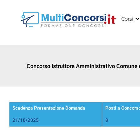
Vai
al
Corsi
contenuto
Concorso Istruttore Amministrativo Comune d
Scadenza Presentazione Domanda
Posti a Concors
21/10/2025
8