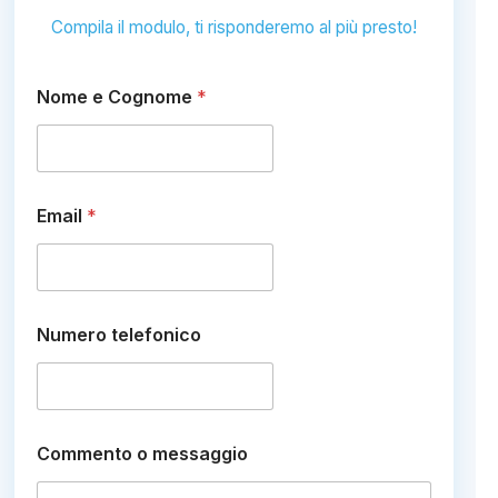
Compila il modulo, ti risponderemo al più presto!
Nome e Cognome
*
Email
*
N
Numero telefonico
u
m
e
r
o
e
Commento o messaggio
N
u