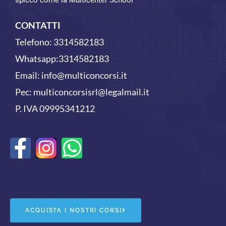
CONTATTI
Telefono:
3314582183
Whatsapp:
3314582183
Email:
info@multiconcorsi.it
Pec: multiconcorsisrl@legalmail.it
P. IVA 09995341212
F
W
a
h
c
a
e
t
ACQUISTA I NOSTRI CORSI