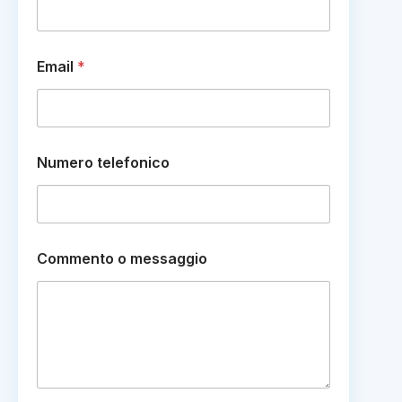
Email
*
Numero telefonico
N
Commento o messaggio
u
m
e
r
o
*
N
o
m