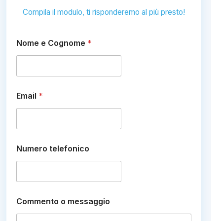
Compila il modulo, ti risponderemo al più presto!
Nome e Cognome
*
N
Email
*
u
m
e
r
o
t
Numero telefonico
e
l
e
f
o
n
Commento o messaggio
i
c