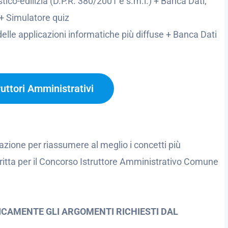
tico-edilizia (D.P.R. 380/2001 e s.m.i.) + Banca Dati;
+ Simulatore quiz
lle applicazioni informatiche più diffuse + Banca Dati
ruttori Amministrativi
azione per riassumere al meglio i concetti più
critta per il Concorso Istruttore Amministrativo Comune
ICAMENTE GLI ARGOMENTI RICHIESTI DAL