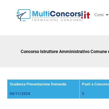
Vai
al
Corsi
contenuto
Concorso Istruttore Amministrativo Comune d
Scadenza Presentazione Domanda
Posti a Concors
04/11/2024
5