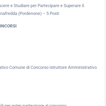
cere e Studiare per Partecipare e Superare il:
nafredda (Pordenone) – 5 Posti
ONCORSI
rativo Comune di Concorso Istruttore Amministrativo
.
utili per poter partecipare al concorso.