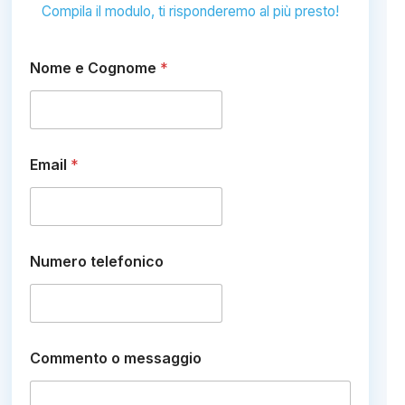
Compila il modulo, ti risponderemo al più presto!
Nome e Cognome
*
N
Email
*
u
m
e
r
o
m
Numero telefonico
e
s
s
a
g
g
Commento o messaggio
i
o