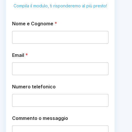
Compila il modulo, ti risponderemo al più presto!
Nome e Cognome
*
Email
*
m
Numero telefonico
e
s
s
a
g
g
Commento o messaggio
i
o