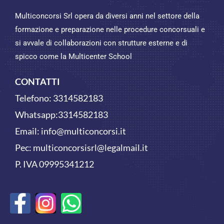
Multiconcorsi Srl opera da diversi anni nel settore della
formazione e preparazione nelle procedure concorsuali e
si avvale di collaborazioni con strutture esterne e di
spicco come la Multicenter School
CONTATTI
Telefono:
3314582183
Whatsapp:
3314582183
Email:
info@multiconcorsi.it
Pec: multiconcorsisrl@legalmail.it
P. IVA 09995341212
F
W
a
h