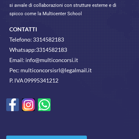
si avvale di collaborazioni con strutture esterne e di
spicco come la Multicenter School
CONTATTI
Telefono:
3314582183
Whatsapp:
3314582183
Email:
info@multiconcorsi.it
Pec: multiconcorsisrl@legalmail.it
P. IVA 09995341212
F
W
a
h
c
a