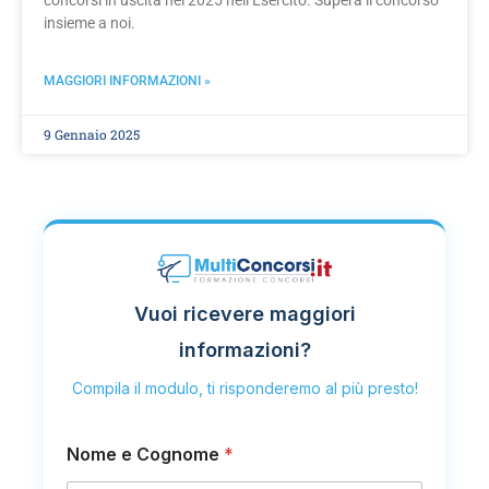
concorsi in uscita nel 2025 nell’Esercito. Supera il concorso
insieme a noi.
MAGGIORI INFORMAZIONI »
9 Gennaio 2025
Vuoi ricevere maggiori
informazioni?
Compila il modulo, ti risponderemo al più presto!
E
Nome e Cognome
*
m
a