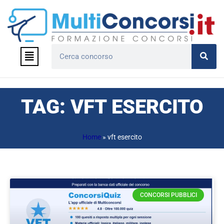
Vai
al
contenuto
Menu
Cerca
TAG: VFT ESERCITO
Home
»
vft esercito
CONCORSI PUBBLICI