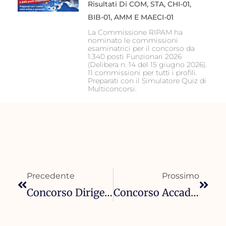
Risultati Di COM, STA, CHI-01,
BIB-01, AMM E MAECI-01
La Commissione RIPAM ha
nominato le commissioni
esaminatrici per il concorso da
1.340 posti Funzionari 2026
(Delibera n. 14 del 15 giugno 2026).
11 commissioni per tutti i profili.
Preparati con il Simulatore Quiz di
Multiconcorsi.
Precedente
Succ
Precedente
Prossimo
Concorso Dirigente Medico ASP Trapani 2026 – 50 Posti Pediatria E MEU: Guida Completa
Concorso Accademia Aeronautica 2026-2027: Risultati Preselezione E Calendario Accertamenti Psicofisici