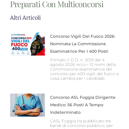
Preparati Con Multiconcorsi
Altri Articoli
Concorso Vigili Del Fuoco 2026:
Nominata La Commissione
Esaminatrice Per I 400 Posti
Firmato il D.D. n. 3019 del 4
agosto 2026: ecco i 12 nomi della
Commissione esaminatrice del
concorso per 400 vigili del fuoco e
cosa cambia per i candidati.
Concorso ASL Foggia Dirigente
Medico: 56 Posti A Tempo
Indeterminato
L’ASL Foggia ha pubblicato tre
bandi di concorso pubblico, per