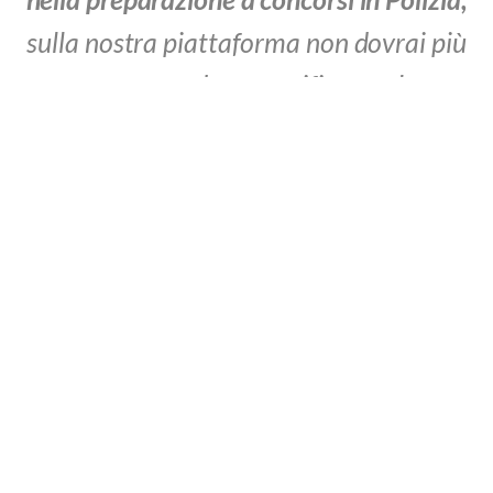
sulla nostra piattaforma non dovrai più
aspettare una data specifica per la tua
preparazione al concorso. Se hai deciso
quindi di entrare a far parte del corpo
della Polizia di Stato, prepararti con
largo anticipo per superare le fasi
concorsuali.