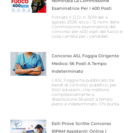
Nominata La Commissione
Esaminatrice Per I 400 Posti
Firmato il D.D. n. 3019 del 4
agosto 2026: ecco i 12 nomi della
Commissione esaminatrice del
concorso per 400 vigili del fuoco e
cosa cambia per i candidati.
Concorso ASL Foggia Dirigente
Medico: 56 Posti A Tempo
Indeterminato
L’ASL Foggia ha pubblicato tre
bandi di concorso pubblico, per
titoli ed esami, che mettono
complessivamente a
disposizione 56 posti a tempo
pieno e indeterminato. Chi punta
Esiti Prove Scritte Concorso
RIPAM Assistenti: Online I