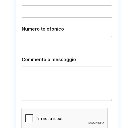
Numero telefonico
o
Commento o messaggio
e
C
o
m
m
e
n
t
o