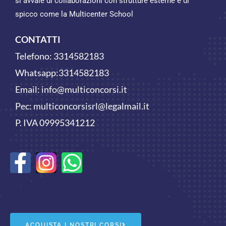
si avvale di collaborazioni con strutture esterne e di
spicco come la Multicenter School
CONTATTI
Telefono:
3314582183
Whatsapp:
3314582183
Email:
info@multiconcorsi.it
Pec: multiconcorsisrl@legalmail.it
P. IVA 09995341212
F
W
a
h
c
a
e
t
ACQUISTA I NOSTRI CORSI