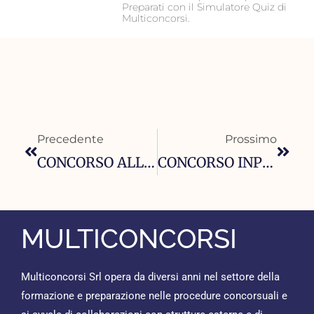
Preparati con il Simulatore Quiz di
Multiconcorsi.
Precedente
Succ
Precedente
Prossimo
CONCORSO ALLIEVI MARESCIALLI GUARDIA DI FINANZA 2024
CONCORSO INPS PER L’ANNO 2024 PER DIPLOMATI- 585 POSTI
MULTICONCORSI
Multiconcorsi Srl opera da diversi anni nel settore della
formazione e preparazione nelle procedure concorsuali e