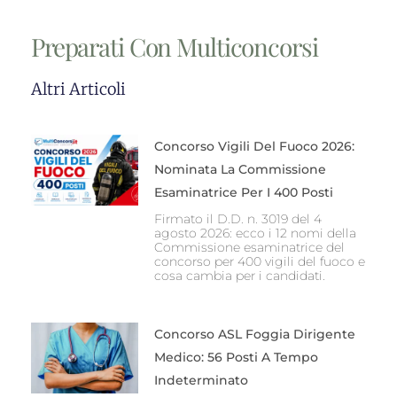
Preparati Con Multiconcorsi
Altri Articoli
Concorso Vigili Del Fuoco 2026:
Nominata La Commissione
Esaminatrice Per I 400 Posti
Firmato il D.D. n. 3019 del 4
agosto 2026: ecco i 12 nomi della
Commissione esaminatrice del
concorso per 400 vigili del fuoco e
cosa cambia per i candidati.
Concorso ASL Foggia Dirigente
Medico: 56 Posti A Tempo
Indeterminato