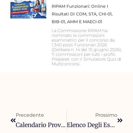
RIPAM Funzionari: Online I
Risultati Di COM, STA, CHI-01,
BIB-01, AMM E MAECI-01
La Commissione RIPAM ha
nominato le commissioni
esaminatrici per il concorso da
1.340 posti Funzionari 2026
(Delibera n. 14 del 15 giugno 2026).
11 commissioni per tutti i profili.
Preparati con il Simulatore Quiz di
Multiconcorsi.
Precedente
Succ
Precedente
Prossimo
Calendario Prova Scritta Preselettiva Concorso Comune Di Napoli 2024 Per 130 Posti
Elenco Degli Esclusi Per Limite D’età Al Concorso Vigili Del Fuoco 2024 – 350 Posti