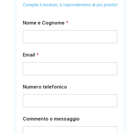
Compila il modulo, ti risponderemo al più presto!
Nome e Cognome
*
Email
*
E
Numero telefonico
m
a
i
l
C
o
Commento o messaggio
g
n
o