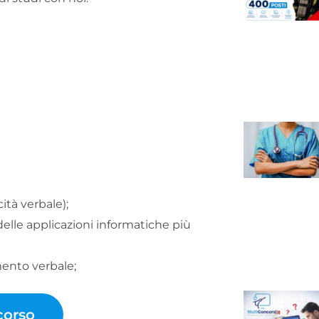
tà verbale);
elle applicazioni informatiche più
mento verbale;
corso