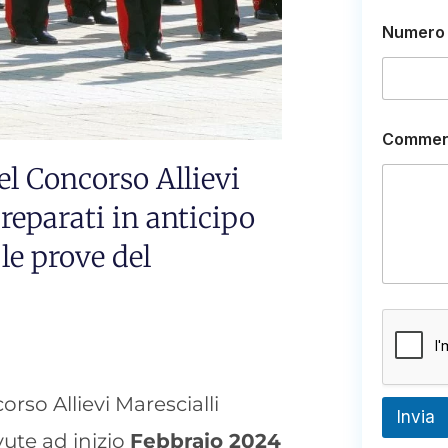
E
Numero 
m
a
i
l
E
m
Commen
a
i
el Concorso Allievi
l
E
reparati in anticipo
m
a
le prove del
i
l
so Allievi Marescialli
Invia
vute ad inizio
Febbraio 2024