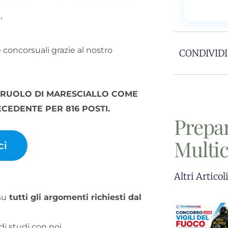
.
e concorsuali grazie al nostro
CONDIVIDI
L RUOLO DI MARESCIALLO COME
CEDENTE PER 816 POSTI.
Prepa
Multi
ci
Altri Articol
su
tutti gli argomenti richiesti dal
di studi con noi.