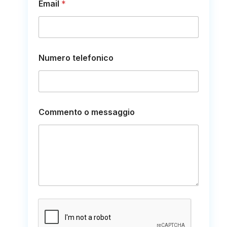
Email
*
Numero telefonico
m
Commento o messaggio
e
s
s
a
g
g
i
o
m
e
s
s