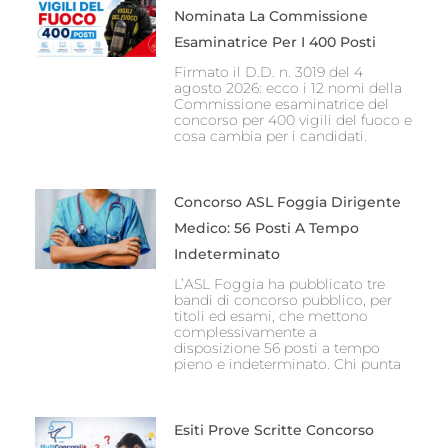
Nominata La Commissione
Esaminatrice Per I 400 Posti
Firmato il D.D. n. 3019 del 4
agosto 2026: ecco i 12 nomi della
Commissione esaminatrice del
concorso per 400 vigili del fuoco e
cosa cambia per i candidati.
Concorso ASL Foggia Dirigente
Medico: 56 Posti A Tempo
Indeterminato
L’ASL Foggia ha pubblicato tre
bandi di concorso pubblico, per
titoli ed esami, che mettono
complessivamente a
disposizione 56 posti a tempo
pieno e indeterminato. Chi punta
Esiti Prove Scritte Concorso