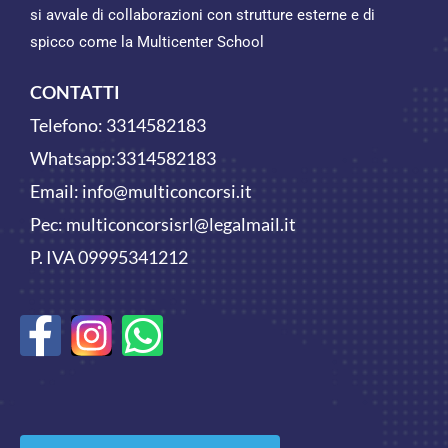
si avvale di collaborazioni con strutture esterne e di
spicco come la Multicenter School
CONTATTI
Telefono:
3314582183
Whatsapp:
3314582183
Email:
info@multiconcorsi.it
Pec: multiconcorsisrl@legalmail.it
P. IVA 09995341212
F
W
a
h
c
a