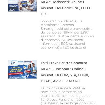
RIPAM Assistenti: Online I
Risultati Dei Codici INF, ECO E
TEC
Sono stati pubblicati sulla
piattaforma Concorsi
Smart gli esiti delle prove scritte
del concorso RIPAM per 3.997
assistenti, relativamente ai codici
di concorso INF (assistenti
informatici), ECO (assistenti
economici) e TEC (assistenti
Esiti Prova Scritta Concorso
RIPAM Funzionari: Online I
Risultati Di COM, STA, CHI-01,
BIB-01, AMM E MAECI-01
La Commissione RIPAM ha
nominato le commissioni
esaminatrici per il concorso da
1.340 posti Funzionari 2026
(Delibera n. 14 del 15 giugno 2026).