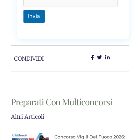
a
g
g
Invia
i
o
N
o
m
e
CONDIVIDI
Preparati Con Multiconcorsi
Altri Articoli
Concorso Vigili Del Fuoco 2026: