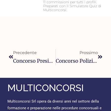
11 commissioni per tutti i profili.
Preparati con il Simulatore Quiz di
Multiconcorsi.
Precedente
Succ
Precedente
Prossimo
Concorso Presidenza Del Consiglio 2026: 130 Posti Per Laureati Nel Dipartimento Per La Trasformazione Digitale
Concorso Polizia Penitenziaria 867 Posti – Graduatoria Finale Approvata: Tutto Quello Che Devi Sapere
MULTICONCORSI
Multiconcorsi Srl opera da diversi anni nel settore della
formazione e preparazione nelle procedure concorsuali e