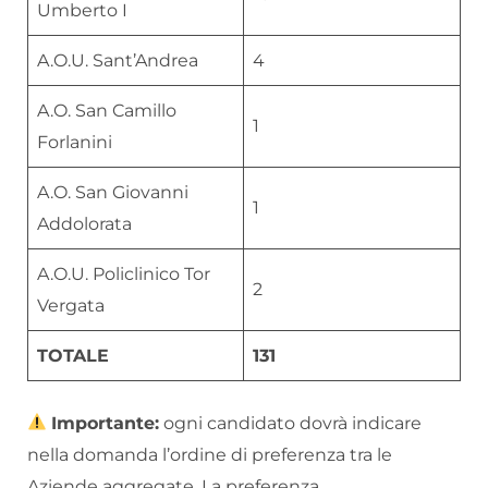
Umberto I
A.O.U. Sant’Andrea
4
A.O. San Camillo
1
Forlanini
A.O. San Giovanni
1
Addolorata
A.O.U. Policlinico Tor
2
Vergata
TOTALE
131
Importante:
ogni candidato dovrà indicare
nella domanda l’ordine di preferenza tra le
Aziende aggregate. La preferenza