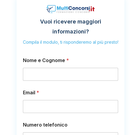
Vuoi ricevere maggiori
informazioni?
Compila il modulo, ti risponderemo al più presto!
Nome e Cognome
*
C
Email
*
o
g
n
o
m
e
Numero telefonico
N
u