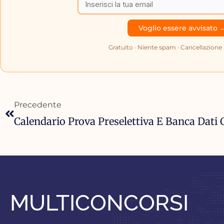
Gratuito · Niente spam · Cancellazion
Precedente
Precedente
MULTICONCORSI