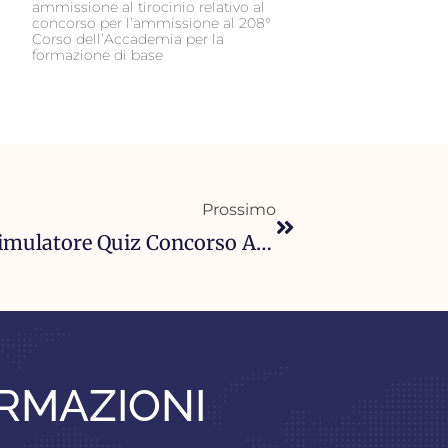
ammissione al tirocinio relativo al
concorso per l’ammissione al 208°
Corso dell’Accademia per la
formazione di base
Successivo
Prossimo
Modalità Delle Prove E Avvio Simulatore Quiz Concorso Allievi Carabinieri 2025 – 4918 Posti
ORMAZIONI