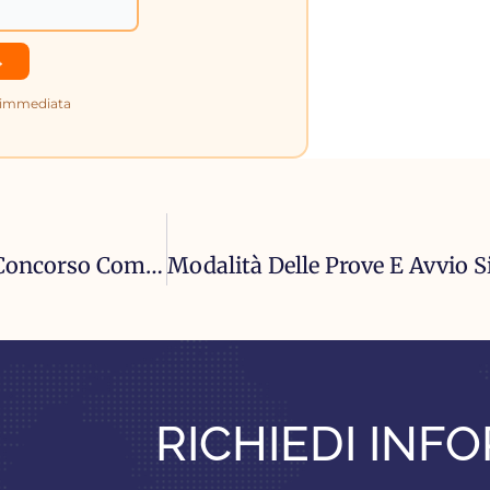
e immediata
Calendario Prova Preselettiva E Banca Dati Concorso Comune Di Roma 2025 Per 808 Posti
RICHIEDI INF