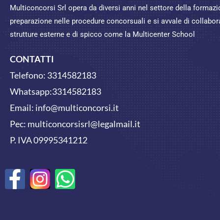
Multiconcorsi Srl opera da diversi anni nel settore della formaz
preparazione nelle procedure concorsuali e si avvale di collabor
strutture esterne e di spicco come la Multicenter School
CONTATTI
Telefono:
3314582183
Whatsapp:
3314582183
Email:
info@multiconcorsi.it
Pec: multiconcorsisrl@legalmail.it
P. IVA 09995341212
F
W
a
h
c
a