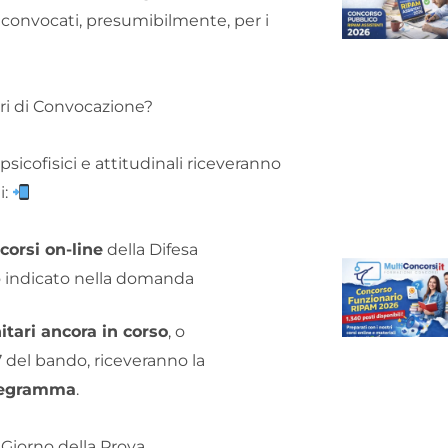
convocati, presumibilmente, per i
i di Convocazione?
psicofisici e attitudinali riceveranno
i:
corsi on-line
della Difesa
zo indicato nella domanda
itari ancora in corso
, o
7 del bando, riceveranno la
elegramma
.
Giorno della Prova