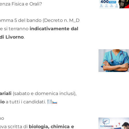
nza Fisica e Orali?
6, comma 5 del bando (Decreto n. M_D
e si terranno
indicativamente dal
di Livorno
.
ariali
(sabato e domenica inclusi),
gio
a tutti i candidati.
mo
ova scritta di
biologia, chimica e