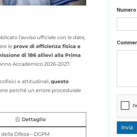
E
Numero 
m
a
i
l
E
licato l’avviso ufficiale con le date,
m
Commen
a
are le
prove di efficienza fisica e
i
ssione di 186 allievi alla Prima
l
E
’Anno Accademico 2026-2027.
m
a
i
ofisici e attitudinali,
questo
l
zione perché un errore procedurale
Dettaglio
Invia
 della Difesa – DGPM