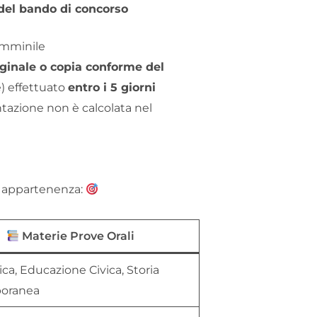
2 del bando di concorso
emminile
iginale o copia conforme del
e) effettuato
entro i 5 giorni
ntazione non è calcolata nel
di appartenenza:
Materie Prove Orali
a, Educazione Civica, Storia
oranea