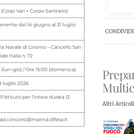
i (Corpi Vari + Corpo Sanitario)
amente dal 14 giugno al 31 luglio
CONDIVIDI
 Navale di Livorno – Cancello San
ale Italia n. 72
Prepa
 (lun–gio) / Ore 15:00 (domenica)
Multi
9 luglio 2026
ll’Istituto per l’intera durata (3
Altri Articol
ad.concorsi@marina.difesa.it