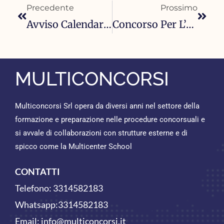
Precedente
Prossimo
Avviso Calendario Di Convocazione Per Le Prove Fisiche, Accertamenti Attitudinali E Sanitari Del Concorso Scuole Militari Esercito Italiano 2025 Per 150 Posti
Concorso Per L’ammissione Di 144 Allievi Al Corso-Concorso Selettivo Di Formazione Dirigenziale Per Il Reclutamento Di 120 Dirigenti Nelle Amministrazioni Statali
MULTICONCORSI
Multiconcorsi Srl opera da diversi anni nel settore della
formazione e preparazione nelle procedure concorsuali e
si avvale di collaborazioni con strutture esterne e di
spicco come la Multicenter School
CONTATTI
Telefono:
3314582183
Whatsapp:
3314582183
Email:
info@multiconcorsi.it