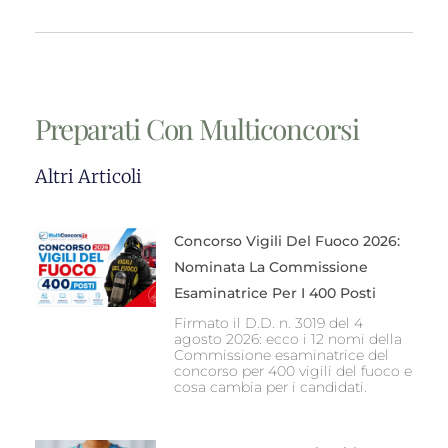
i
c
o
Preparati Con Multiconcorsi
Altri Articoli
Concorso Vigili Del Fuoco 2026:
Nominata La Commissione
Esaminatrice Per I 400 Posti
Firmato il D.D. n. 3019 del 4
agosto 2026: ecco i 12 nomi della
Commissione esaminatrice del
concorso per 400 vigili del fuoco e
cosa cambia per i candidati.