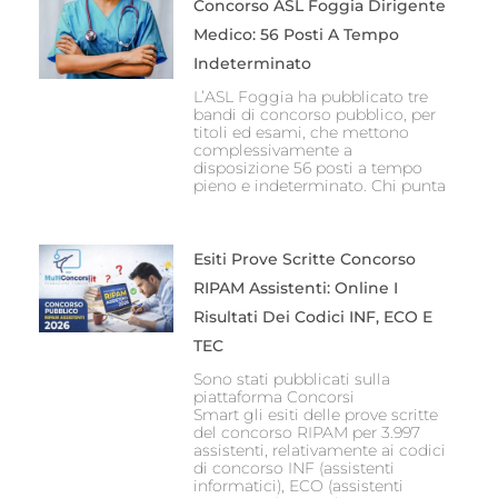
Concorso ASL Foggia Dirigente
Medico: 56 Posti A Tempo
Indeterminato
L’ASL Foggia ha pubblicato tre
bandi di concorso pubblico, per
titoli ed esami, che mettono
complessivamente a
disposizione 56 posti a tempo
pieno e indeterminato. Chi punta
Esiti Prove Scritte Concorso
RIPAM Assistenti: Online I
Risultati Dei Codici INF, ECO E
TEC
Sono stati pubblicati sulla
piattaforma Concorsi
Smart gli esiti delle prove scritte
del concorso RIPAM per 3.997
assistenti, relativamente ai codici
di concorso INF (assistenti
informatici), ECO (assistenti