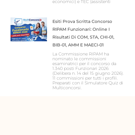
economici) e TEC (assistenti
Esiti Prova Scritta Concorso
RIPAM Funzionari: Online I
Risultati Di COM, STA, CHI-01,
BIB-01, AMM E MAECI-01
La Commissione RIPAM ha
nominato le commissioni
esaminatrici per il concorso da
1.340 posti Funzionari 2026
(Delibera n. 14 del 15 giugno 2026).
11 commissioni per tutti i profili.
Preparati con il Simulatore Quiz di
Multiconcorsi.
Precedente
Succ