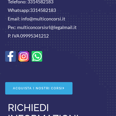
Telefono:
3314582183
Whatsapp:
3314582183
Email:
info@multiconcorsi.it
Pec: multiconcorsisrl@legalmail.it
P. IVA 09995341212
F
W
a
h
c
a
e
t
ACQUISTA I NOSTRI CORSI
b
s
RICHIEDI
o
a