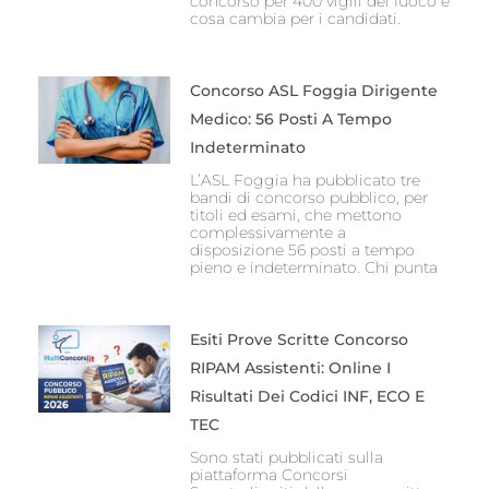
concorso per 400 vigili del fuoco e
cosa cambia per i candidati.
Concorso ASL Foggia Dirigente
Medico: 56 Posti A Tempo
Indeterminato
L’ASL Foggia ha pubblicato tre
bandi di concorso pubblico, per
titoli ed esami, che mettono
complessivamente a
disposizione 56 posti a tempo
pieno e indeterminato. Chi punta
Esiti Prove Scritte Concorso
RIPAM Assistenti: Online I
Risultati Dei Codici INF, ECO E
TEC
Sono stati pubblicati sulla
piattaforma Concorsi