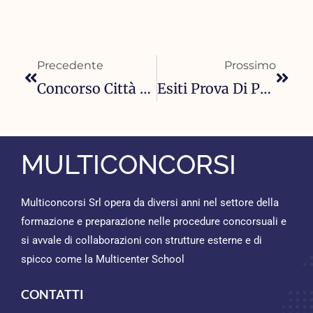
Precedente
Succ
Precedente
Prossimo
Concorso Città Metropolitana Di Bologna 2026: 10 Posti Per Ingegneri E Architetti Nella Ricostruzione Post-Alluvione
Esiti Prova Di Preselezione – 208° Corso Accademia Carabinieri: Come Consultare I Risultati
MULTICONCORSI
Multiconcorsi Srl opera da diversi anni nel settore della
formazione e preparazione nelle procedure concorsuali e
si avvale di collaborazioni con strutture esterne e di
spicco come la Multicenter School
CONTATTI