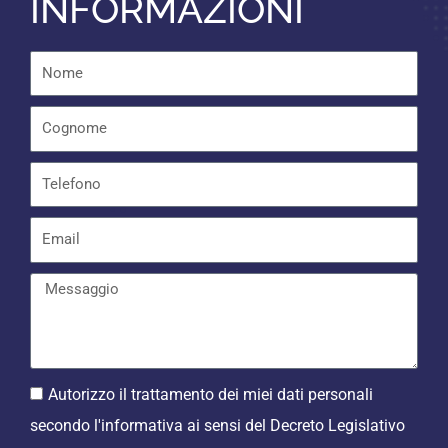
INFORMAZIONI
o
p
k
p
-
f
Autorizzo il trattamento dei miei dati personali
secondo l'informativa ai sensi del Decreto Legislativo