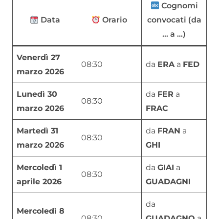
Cognomi
Data
Orario
convocati (da
… a …)
Venerdì 27
08:30
da
ERA
a
FED
marzo 2026
Lunedì 30
da
FER
a
08:30
marzo 2026
FRAC
Martedì 31
da
FRAN
a
08:30
marzo 2026
GHI
Mercoledì 1
da
GIAI
a
08:30
aprile 2026
GUADAGNI
da
Mercoledì 8
08:30
GUADAGNO
a