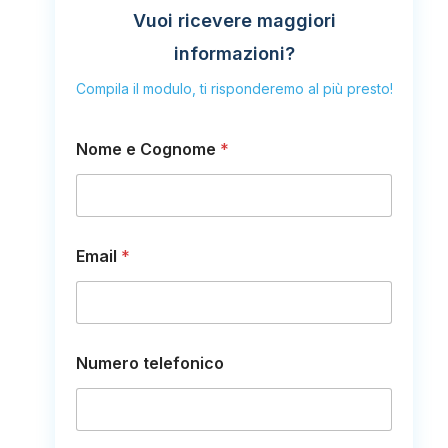
Vuoi ricevere maggiori
informazioni?
Compila il modulo, ti risponderemo al più presto!
Nome e Cognome
*
Email
*
m
Numero telefonico
e
s
s
a
g