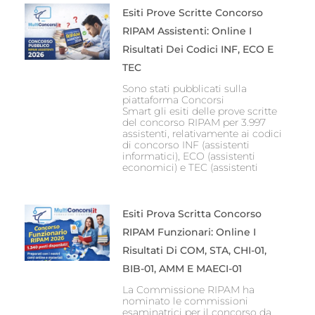
Esiti Prove Scritte Concorso
RIPAM Assistenti: Online I
Risultati Dei Codici INF, ECO E
TEC
Sono stati pubblicati sulla
piattaforma Concorsi
Smart gli esiti delle prove scritte
del concorso RIPAM per 3.997
assistenti, relativamente ai codici
di concorso INF (assistenti
informatici), ECO (assistenti
economici) e TEC (assistenti
Esiti Prova Scritta Concorso
RIPAM Funzionari: Online I
Risultati Di COM, STA, CHI-01,
BIB-01, AMM E MAECI-01
La Commissione RIPAM ha
nominato le commissioni
esaminatrici per il concorso da