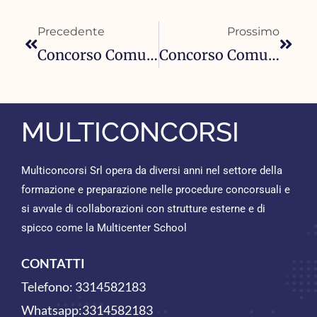
Precedente
Succ
Precedente
Prossimo
Concorso Comune Di Firenze 2025: 10 Posti Per Funzionario Tecnico/Ingegnere Delle Infrastrutture
Concorso Comune Di Firenze 2025: 16 Posti Per Funzionario Informatico
MULTICONCORSI
Multiconcorsi Srl opera da diversi anni nel settore della
formazione e preparazione nelle procedure concorsuali e
si avvale di collaborazioni con strutture esterne e di
spicco come la Multicenter School
CONTATTI
Telefono:
3314582183
Whatsapp:
3314582183