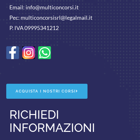
Email:
info@multiconcorsi.it
Pec: multiconcorsisrl@legalmail.it
P. IVA 09995341212
F
W
a
h
c
a
e
t
ACQUISTA I NOSTRI CORSI
b
s
RICHIEDI
o
a
INFORMAZIONI
o
p