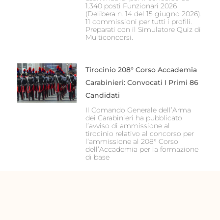
1.340 posti Funzionari 2026
(Delibera n. 14 del 15 giugno 2026).
11 commissioni per tutti i profili.
Preparati con il Simulatore Quiz di
Multiconcorsi.
Tirocinio 208° Corso Accademia
Carabinieri: Convocati I Primi 86
Candidati
Il Comando Generale dell’Arma
dei Carabinieri ha pubblicato
l’avviso di ammissione al
tirocinio relativo al concorso per
l’ammissione al 208° Corso
dell’Accademia per la formazione
di base