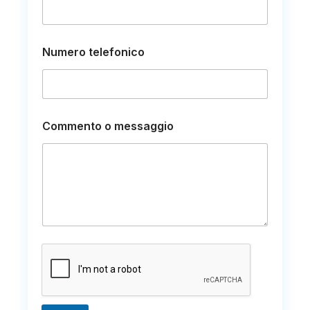
s
a
g
g
Numero telefonico
i
o
Commento o messaggio