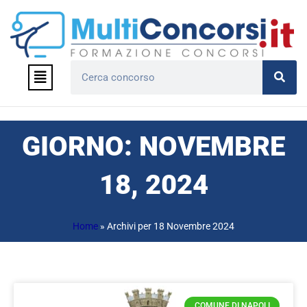
Vai
al
contenuto
Menu
Cerca
GIORNO: NOVEMBRE
18, 2024
Home
»
Archivi per 18 Novembre 2024
COMUNE DI NAPOLI