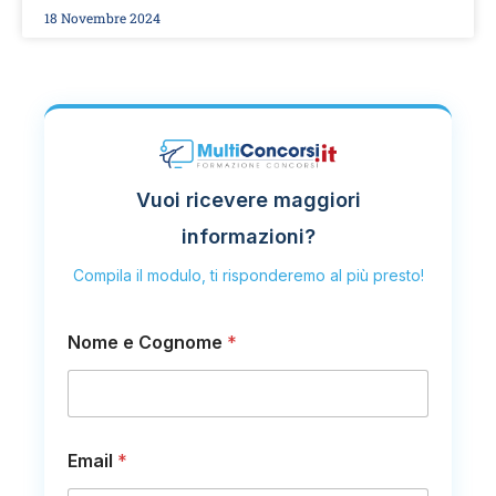
18 Novembre 2024
Vuoi ricevere maggiori
informazioni?
Compila il modulo, ti risponderemo al più presto!
o
Nome e Cognome
*
E
m
a
i
l
m
Email
*
e
s