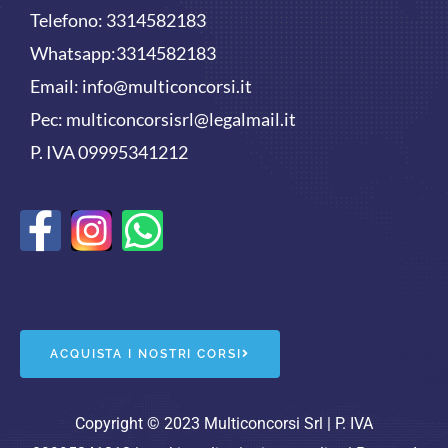
Telefono:
3314582183
Whatsapp:
3314582183
Email:
info@multiconcorsi.it
Pec: multiconcorsisrl@legalmail.it
P. IVA 09995341212
F
W
a
h
c
a
e
t
ACQUISTA I NOSTRI CORSI
b
s
o
a
Copyright © 2023 Multiconcorsi Srl | P. IVA