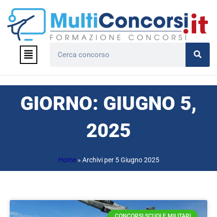
Vai
al
contenuto
Menu
Cerca
GIORNO: GIUGNO 5,
2025
Home
»
Archivi per 5 Giugno 2025
CONCORSI SCUOLE MILITARI