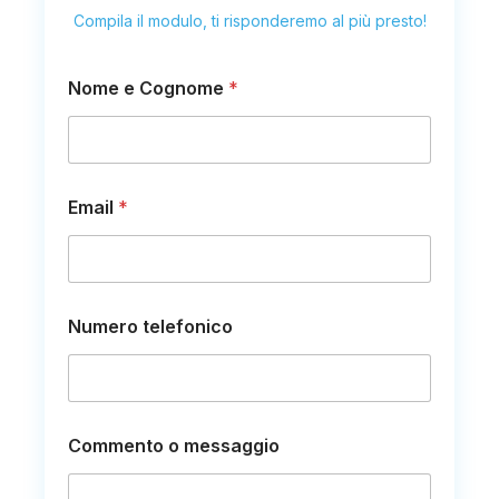
Compila il modulo, ti risponderemo al più presto!
Nome e Cognome
*
Email
*
*
Numero telefonico
e
E
m
a
i
l
Commento o messaggio