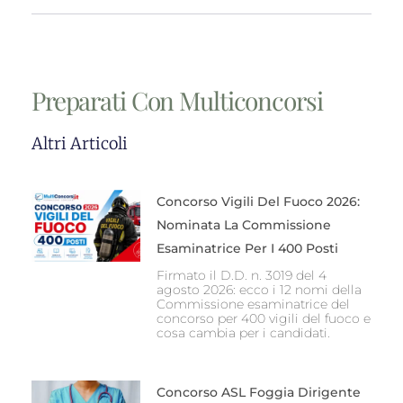
Preparati Con Multiconcorsi
Altri Articoli
Concorso Vigili Del Fuoco 2026:
Nominata La Commissione
Esaminatrice Per I 400 Posti
Firmato il D.D. n. 3019 del 4
agosto 2026: ecco i 12 nomi della
Commissione esaminatrice del
concorso per 400 vigili del fuoco e
cosa cambia per i candidati.
Concorso ASL Foggia Dirigente