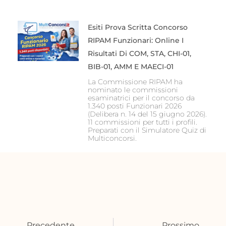
Esiti Prova Scritta Concorso
RIPAM Funzionari: Online I
Risultati Di COM, STA, CHI-01,
BIB-01, AMM E MAECI-01
La Commissione RIPAM ha
nominato le commissioni
esaminatrici per il concorso da
1.340 posti Funzionari 2026
(Delibera n. 14 del 15 giugno 2026).
11 commissioni per tutti i profili.
Preparati con il Simulatore Quiz di
Multiconcorsi.
Precedente
Succ
Precedente
Prossimo