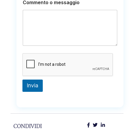
o
Commento o messaggio
Invia
CONDIVIDI