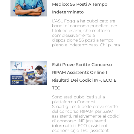
Medico: 56 Posti A Tempo
Indeterminato
L’ASL Foggia ha pubblicato tre
bandi di concorso pubblico, per
titoli ed esami, che mettono
complessivamente a
disposizione 56 posti a tempo
pieno e indeterminato. Chi punta
Esiti Prove Scritte Concorso
RIPAM Assistenti: Online I
Risultati Dei Codici INF, ECO E
TEC
Sono stati pubblicati sulla
piattaforma Concorsi
Smart gli esiti delle prove scritte
del concorso RIPAM per 3.997
assistenti, relativamente ai codici
di concorso INF (assistenti
informatici), ECO (assistenti
economici) e TEC (assistenti