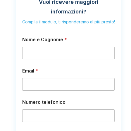
Vuoi ricevere maggiori
informazioni?
Compila il modulo, ti risponderemo al più presto!
Nome e Cognome
*
o
Email
*
N
u
m
e
r
o
Numero telefonico
N
u
m
e
r