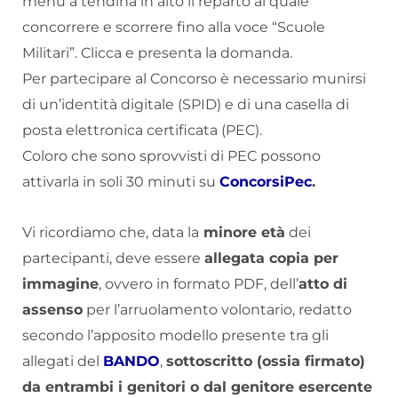
menù a tendina in alto il reparto al quale
concorrere e scorrere fino alla voce “Scuole
Militari”. Clicca e presenta la domanda.
Per partecipare al Concorso è necessario munirsi
di un’identità digitale (SPID) e di una casella di
posta elettronica certificata (PEC).
Coloro che sono sprovvisti di PEC possono
attivarla in soli 30 minuti su
ConcorsiPec
.
Vi ricordiamo che, data la
minore età
dei
partecipanti, deve essere
allegata copia per
immagine
, ovvero in formato PDF, dell’
atto di
assenso
per l’arruolamento volontario, redatto
secondo l’apposito modello presente tra gli
allegati del
BANDO
,
sottoscritto (ossia firmato)
da entrambi i genitori o dal genitore esercente