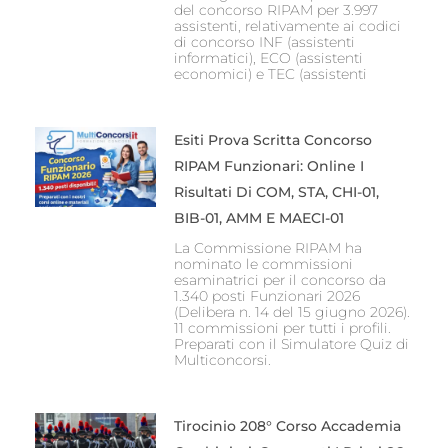
del concorso RIPAM per 3.997
assistenti, relativamente ai codici
di concorso INF (assistenti
informatici), ECO (assistenti
economici) e TEC (assistenti
Esiti Prova Scritta Concorso
RIPAM Funzionari: Online I
Risultati Di COM, STA, CHI-01,
BIB-01, AMM E MAECI-01
La Commissione RIPAM ha
nominato le commissioni
esaminatrici per il concorso da
1.340 posti Funzionari 2026
(Delibera n. 14 del 15 giugno 2026).
11 commissioni per tutti i profili.
Preparati con il Simulatore Quiz di
Multiconcorsi.
Tirocinio 208° Corso Accademia