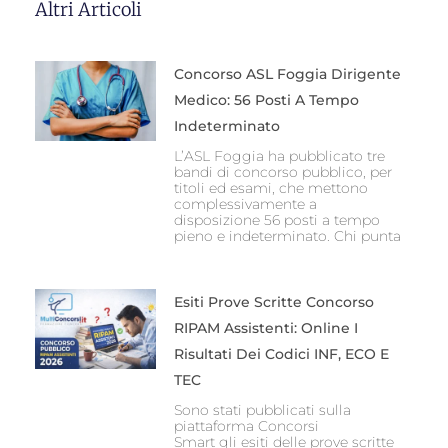
Altri Articoli
Concorso ASL Foggia Dirigente
Medico: 56 Posti A Tempo
Indeterminato
L’ASL Foggia ha pubblicato tre
bandi di concorso pubblico, per
titoli ed esami, che mettono
complessivamente a
disposizione 56 posti a tempo
pieno e indeterminato. Chi punta
Esiti Prove Scritte Concorso
RIPAM Assistenti: Online I
Risultati Dei Codici INF, ECO E
TEC
Sono stati pubblicati sulla
piattaforma Concorsi
Smart gli esiti delle prove scritte