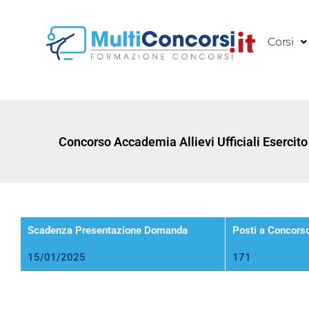
Vai
al
Corsi
contenuto
Concorso Accademia Allievi Ufficiali Esercito
Scadenza Presentazione Domanda
Posti a Concors
15/01/2025
171