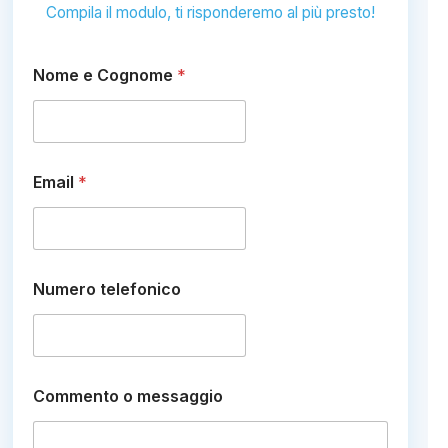
Compila il modulo, ti risponderemo al più presto!
C
Nome e Cognome
*
o
g
n
o
m
e
Email
*
t
e
l
e
f
o
Numero telefonico
n
i
c
o
E
Commento o messaggio
m
a
i