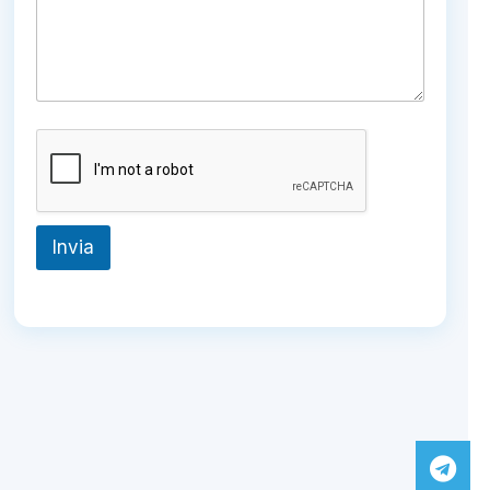
l
Invia
Tel
Wh