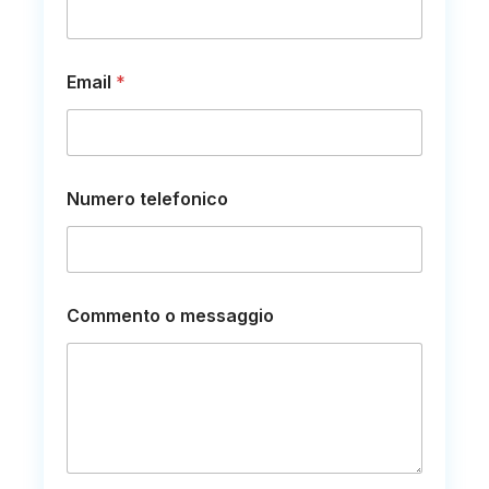
Email
*
Numero telefonico
C
Commento o messaggio
o
m
m
e
n
t
o
t
e