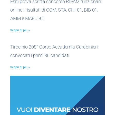
Esiti prova scritta concorso RIPAM funzionari:
online i risultati di COM, STA, CHI-01, BIB-01,
AMM e MAECI-01
Scopri di più »
Tirocinio 208° Corso Accademia Carabinieri:
convocati i primi 86 candidati
Scopri di più »