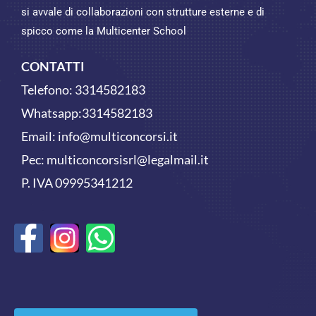
si avvale di collaborazioni con strutture esterne e di
spicco come la Multicenter School
CONTATTI
Telefono:
3314582183
Whatsapp:
3314582183
Email:
info@multiconcorsi.it
Pec: multiconcorsisrl@legalmail.it
P. IVA 09995341212
F
W
a
h
c
a