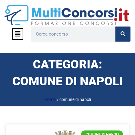
Vai
al
contenuto
Menu
Cerca
CATEGORIA:
COMUNE DI NAPOLI
Home
»
comune di napoli
Pagina
Pagina
COMUNE DI NAPOLI