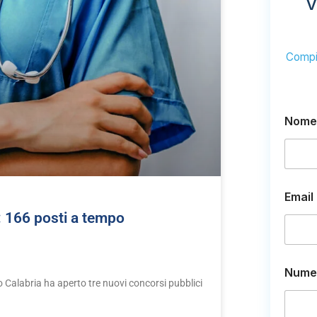
V
Compil
Nome
Email
 166 posti a tempo
t
Numer
e
o Calabria ha aperto tre nuovi concorsi pubblici
l
e
f