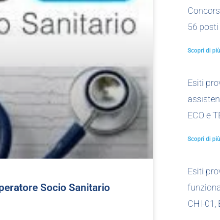
Concors
56 posti
Scopri di più
Esiti pr
assistent
ECO e T
Scopri di più
Esiti pr
peratore Socio Sanitario
funzionar
CHI-01,