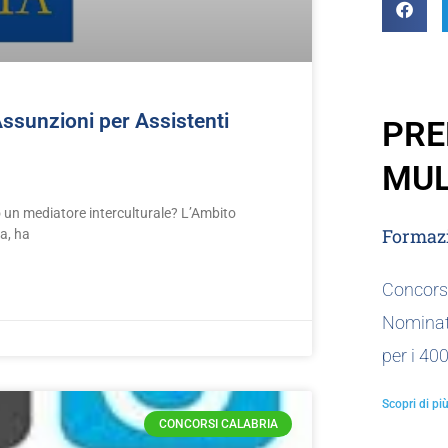
ssunzioni per Assistenti
PRE
MUL
o un mediatore interculturale? L’Ambito
Formazi
za, ha
Concorso
Nominat
per i 40
Scopri di più
CONCORSI CALABRIA