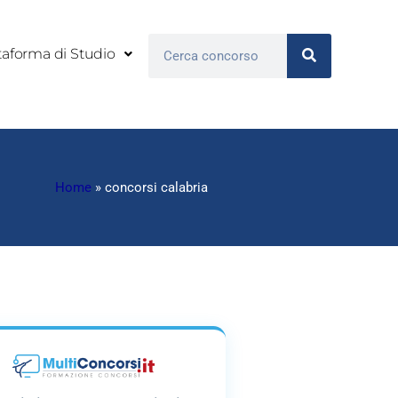
Cerca
taforma di Studio
Home
»
concorsi calabria