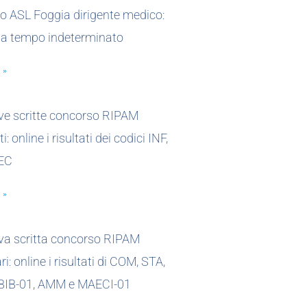
o ASL Foggia dirigente medico:
 a tempo indeterminato
 »
ove scritte concorso RIPAM
i: online i risultati dei codici INF,
EC
 »
ova scritta concorso RIPAM
i: online i risultati di COM, STA,
 BIB-01, AMM e MAECI-01