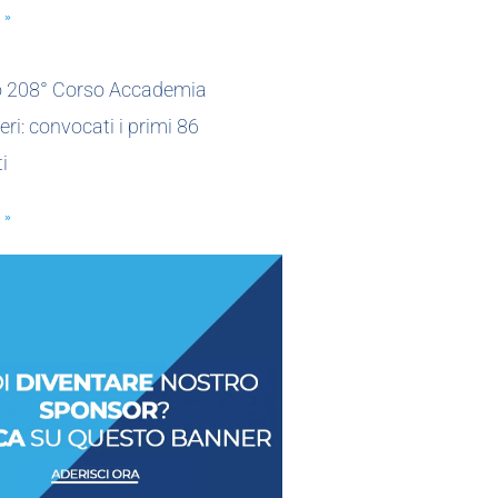
 »
io 208° Corso Accademia
eri: convocati i primi 86
i
 »