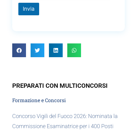
e
f
Invia
o
n
i
c
o
PREPARATI CON MULTICONCORSI
Formazione e Concorsi
Concorso Vigili del Fuoco 2026: Nominata la
Commissione Esaminatrice per i 400 Posti