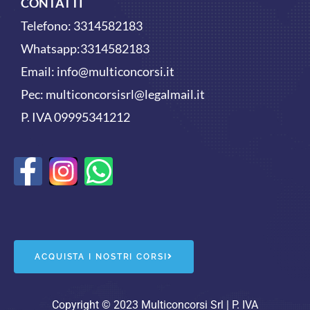
CONTATTI
Telefono:
3314582183
Whatsapp:
3314582183
Email:
info@multiconcorsi.it
Pec: multiconcorsisrl@legalmail.it
P. IVA 09995341212
F
W
a
h
c
a
e
t
ACQUISTA I NOSTRI CORSI
b
s
Copyright © 2023 Multiconcorsi Srl | P. IVA