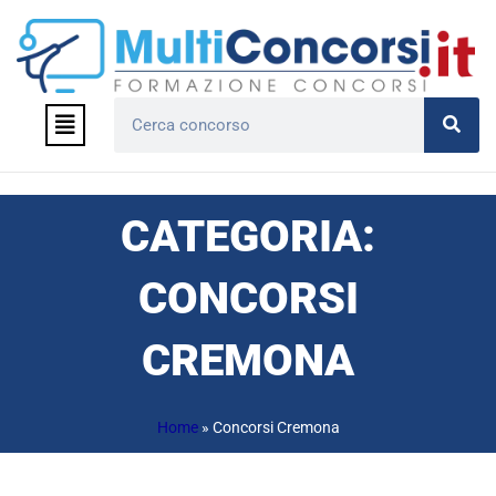
Vai
al
contenuto
Menu
Cerca
CATEGORIA:
CONCORSI
CREMONA
Home
»
Concorsi Cremona