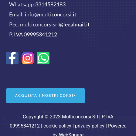
Whatsapp:
3314582183
Email:
info@multiconcorsi.it
Pec: multiconcorsisrl@legalmail.it
P. IVA 09995341212
F
W
a
h
c
a
e
t
ACQUISTA I NOSTRI CORSI
b
s
o
a
Copyright © 2023 Multiconcorsi Srl | P. IVA
09995341212 |
cookie policy
|
privacy policy
| Powered
o
p
by
WebSquare