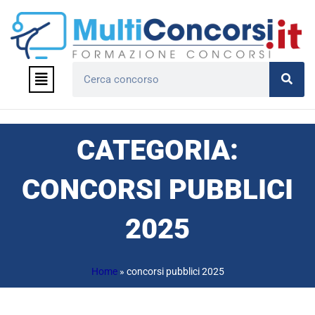
Vai
al
contenuto
Menu
Cerca
CATEGORIA:
CONCORSI PUBBLICI
2025
Home
»
concorsi pubblici 2025