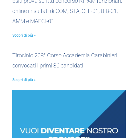
Esiti prova scritta concorso RIPAM funzionari:
online i risultati di COM, STA, CHI-01, BIB-01,
AMM e MAECI-01
Scopri di più »
Tirocinio 208° Corso Accademia Carabinieri:
convocati i primi 86 candidati
Scopri di più »