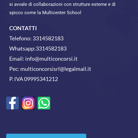
si avvale di collaborazioni con strutture esterne e di
spicco come la Multicenter School
CONTATTI
Telefono:
3314582183
Whatsapp:
3314582183
Email:
info@multiconcorsi.it
Pec: multiconcorsisrl@legalmail.it
P. IVA 09995341212
F
W
a
h
c
a