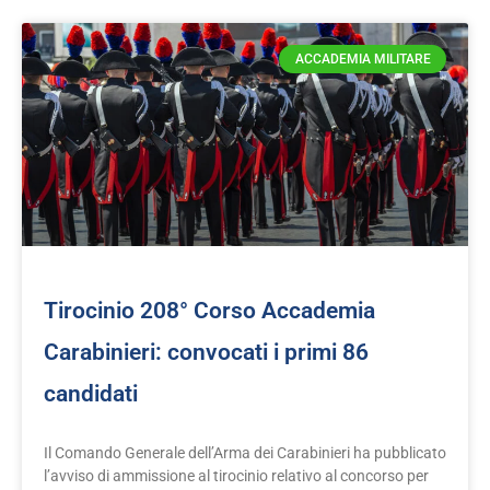
Pagina
Pagina
Pagina
ACCADEMIA MILITARE
Tirocinio 208° Corso Accademia
Carabinieri: convocati i primi 86
candidati
Il Comando Generale dell’Arma dei Carabinieri ha pubblicato
l’avviso di ammissione al tirocinio relativo al concorso per