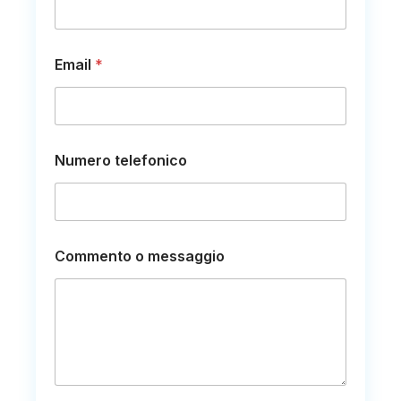
Email
*
Numero telefonico
C
Commento o messaggio
o
m
m
e
n
t
o
C
o