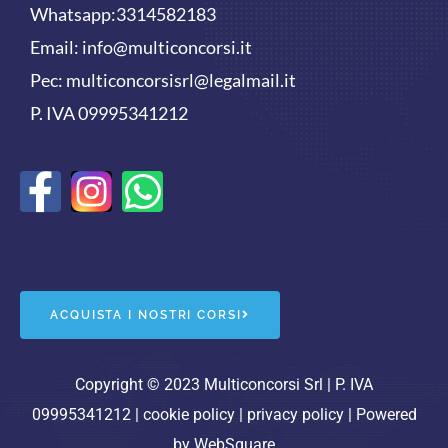
Whatsapp:
3314582183
Email:
info@multiconcorsi.it
Pec: multiconcorsisrl@legalmail.it
P. IVA 09995341212
F
W
a
h
c
a
e
t
ACQUISTA I NOSTRI CORSI
b
s
o
a
Copyright © 2023 Multiconcorsi Srl | P. IVA
09995341212 |
cookie policy
|
privacy policy
| Powered
o
p
by
WebSquare