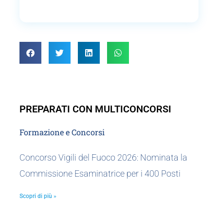
s
s
a
g
g
i
o
PREPARATI CON MULTICONCORSI
Formazione e Concorsi
Concorso Vigili del Fuoco 2026: Nominata la
Commissione Esaminatrice per i 400 Posti
Scopri di più »