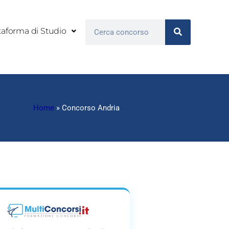
Cerca
taforma di Studio
Home
»
Concorso Andria