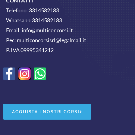
CONTATTI
Telefono:
3314582183
Whatsapp:
3314582183
Email:
info@multiconcorsi.it
Pec: multiconcorsisrl@legalmail.it
P. IVA 09995341212
F
W
a
h
c
a
e
t
ACQUISTA I NOSTRI CORSI
b
s