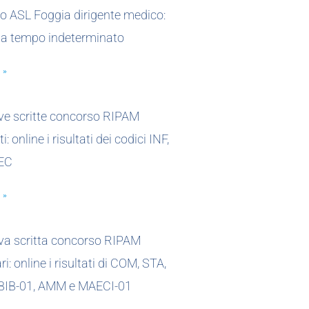
o ASL Foggia dirigente medico:
 a tempo indeterminato
 »
ove scritte concorso RIPAM
i: online i risultati dei codici INF,
EC
 »
ova scritta concorso RIPAM
i: online i risultati di COM, STA,
 BIB-01, AMM e MAECI-01