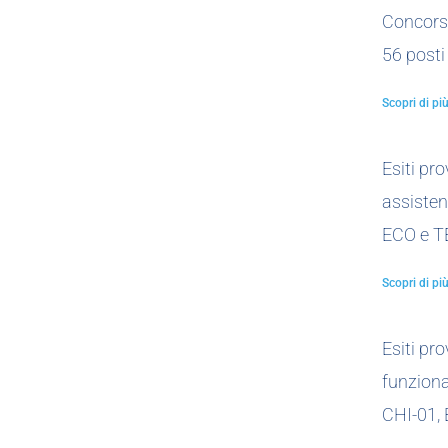
Concors
56 posti
Scopri di più
Esiti pr
assistent
ECO e T
Scopri di più
Esiti pr
funzionar
CHI-01,