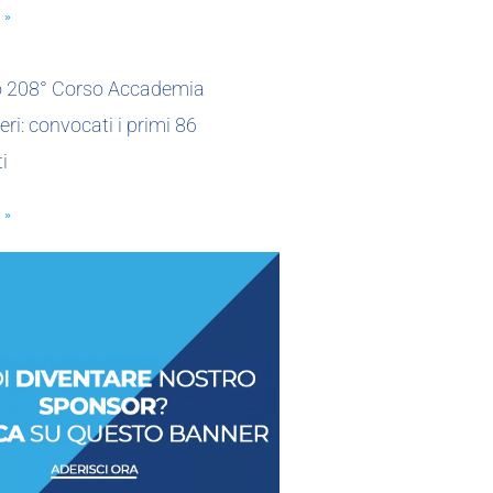
 »
io 208° Corso Accademia
eri: convocati i primi 86
i
 »