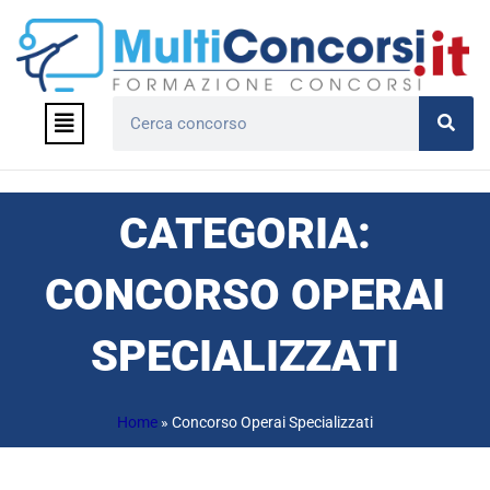
Vai
al
contenuto
Menu
Cerca
CATEGORIA:
CONCORSO OPERAI
SPECIALIZZATI
Home
»
Concorso Operai Specializzati