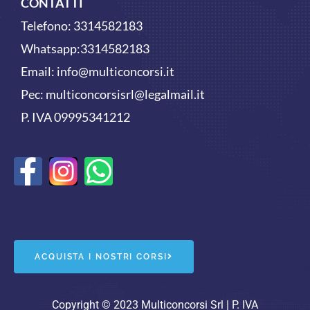
CONTATTI
Telefono:
3314582183
Whatsapp:
3314582183
Email:
info@multiconcorsi.it
Pec: multiconcorsisrl@legalmail.it
P. IVA 09995341212
F
W
a
h
c
a
e
t
ACQUISTA I NOSTRI CORSI
b
s
Copyright © 2023 Multiconcorsi Srl | P. IVA