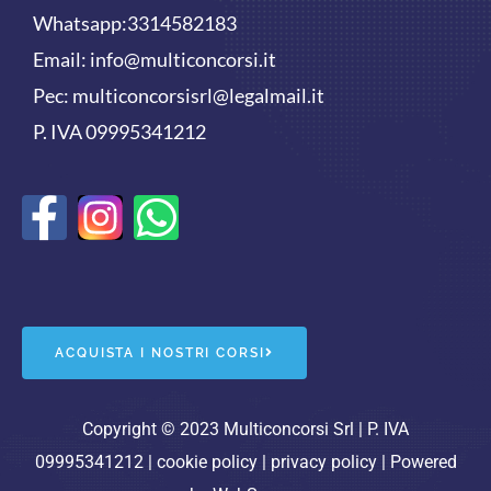
Whatsapp:
3314582183
Email:
info@multiconcorsi.it
Pec: multiconcorsisrl@legalmail.it
P. IVA 09995341212
F
W
a
h
c
a
e
t
ACQUISTA I NOSTRI CORSI
b
s
o
a
Copyright © 2023 Multiconcorsi Srl | P. IVA
09995341212 |
cookie policy
|
privacy policy
| Powered
o
p