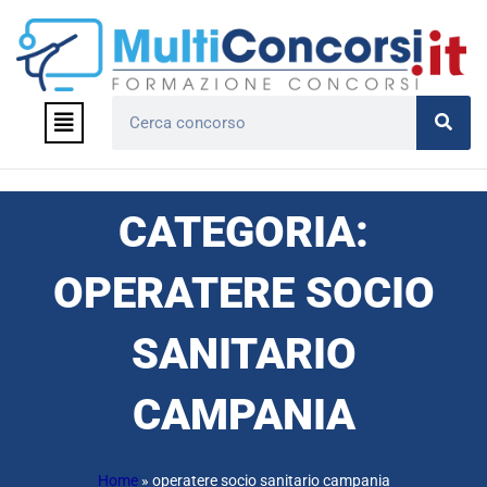
Vai
al
contenuto
Menu
Cerca
CATEGORIA:
OPERATERE SOCIO
SANITARIO
CAMPANIA
Home
»
operatere socio sanitario campania