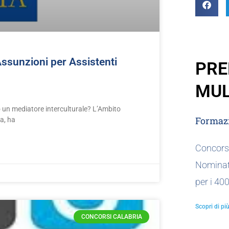
ssunzioni per Assistenti
PRE
MUL
o un mediatore interculturale? L’Ambito
Formazi
za, ha
Concorso
Nominat
per i 40
Scopri di più
CONCORSI CALABRIA