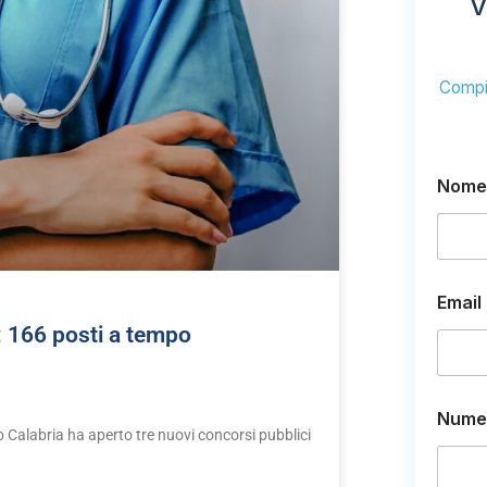
V
Compil
Nome
Email
 166 posti a tempo
*
Numer
N
o Calabria ha aperto tre nuovi concorsi pubblici
u
m
e