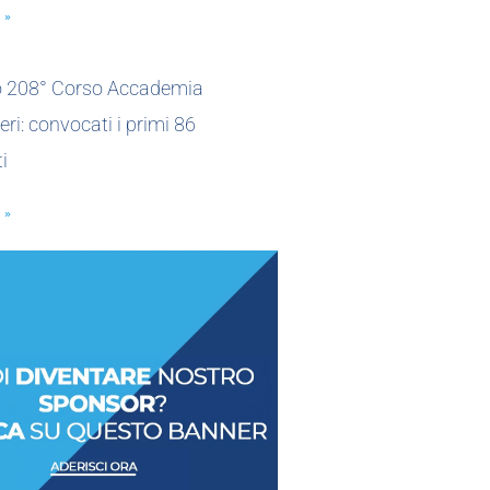
 »
io 208° Corso Accademia
eri: convocati i primi 86
i
 »