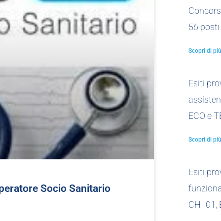
Concors
56 posti
Scopri di più
Esiti pr
assistent
ECO e T
Scopri di più
Esiti pr
peratore Socio Sanitario
funzionar
CHI-01,