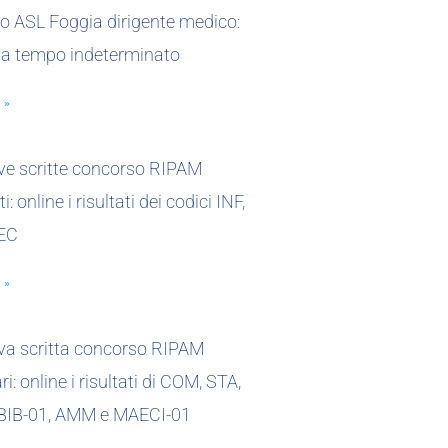
o ASL Foggia dirigente medico:
 a tempo indeterminato
 »
ove scritte concorso RIPAM
i: online i risultati dei codici INF,
EC
 »
ova scritta concorso RIPAM
i: online i risultati di COM, STA,
 BIB-01, AMM e MAECI-01