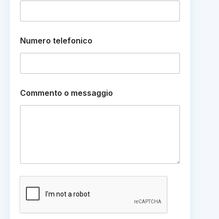
Numero telefonico
N
Commento o messaggio
o
m
e
e
N
u
m
e
r
o