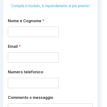
Compila il modulo, ti risponderemo al più presto!
Nome e Cognome
*
C
Email
*
o
m
m
e
n
t
Numero telefonico
o
*
C
o
m
m
Commento o messaggio
e
n