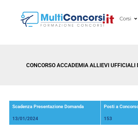
Vai
al
Corsi
contenuto
CONCORSO ACCADEMIA ALLIEVI UFFICIALI M
Scadenza Presentazione Domanda
Posti a Concors
13/01/2024
153