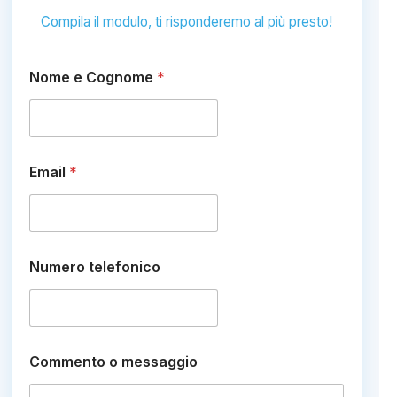
Compila il modulo, ti risponderemo al più presto!
o
Nome e Cognome
*
m
e
s
s
a
g
Email
*
g
i
o
C
o
g
Numero telefonico
n
o
m
e
Commento o messaggio