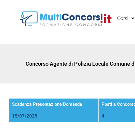
Vai
al
Corsi
contenuto
Concorso Agente di Polizia Locale Comune di
Scadenza Presentazione Domanda
Posti a Concors
15/07/2025
4