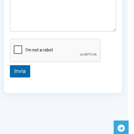
Invia
Tel
Wh