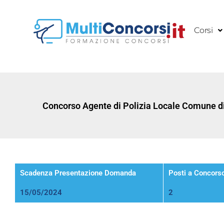
Vai
al
Corsi
contenuto
Concorso Agente di Polizia Locale Comune di
Scadenza Presentazione Domanda
Posti a Concors
15/05/2024
2