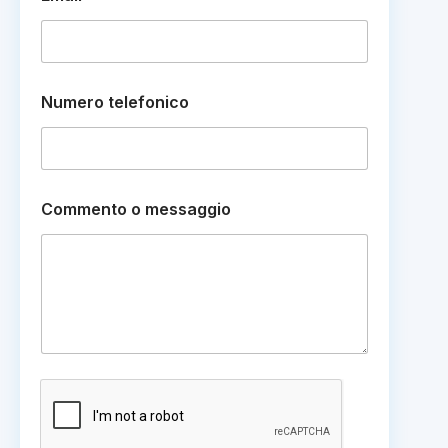
m
a
i
l
Numero telefonico
Commento o messaggio