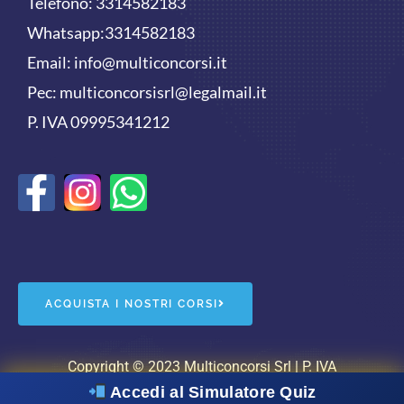
Telefono:
3314582183
Whatsapp:
3314582183
Email:
info@multiconcorsi.it
Pec: multiconcorsisrl@legalmail.it
P. IVA 09995341212
F
W
a
h
c
a
e
t
ACQUISTA I NOSTRI CORSI
b
s
o
a
Copyright © 2023 Multiconcorsi Srl | P. IVA
Accedi al Simulatore Quiz
09995341212 |
cookie policy
|
privacy policy
| Powered