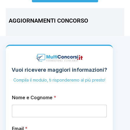
AGGIORNAMENTI CONCORSO
Vuoi ricevere maggiori informazioni?
Compila il modulo, ti risponderemo al più presto!
e
Nome e Cognome
*
E
m
a
i
l
E
Email
*