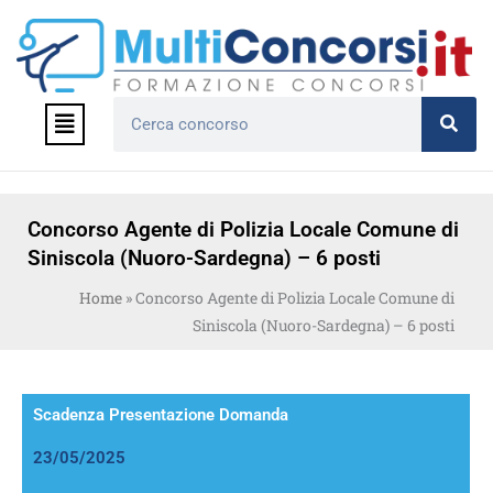
Vai
al
contenuto
Menu
Cerca
Concorso Agente di Polizia Locale Comune di
Siniscola (Nuoro-Sardegna) – 6 posti
Home
»
Concorso Agente di Polizia Locale Comune di
Siniscola (Nuoro-Sardegna) – 6 posti
Scadenza Presentazione Domanda
23/05/2025