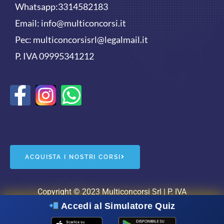
Whatsapp:
3314582183
Email:
info@multiconcorsi.it
Pec: multiconcorsisrl@legalmail.it
P. IVA 09995341212
F
W
a
h
c
a
e
t
ACQUISTA I NOSTRI CORSI
b
s
o
a
Copyright © 2023 Multiconcorsi Srl | P. IVA
Accedi al Simulatore Quiz
09995341212 |
cookie policy
|
privacy policy
| Powered
o
p
by
WebSquare