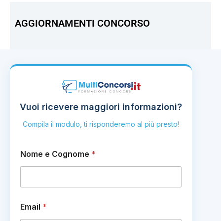
AGGIORNAMENTI CONCORSO
Vuoi ricevere maggiori informazioni?
Compila il modulo, ti risponderemo al più presto!
N
Nome e Cognome
*
u
m
e
r
o
C
Email
*
o