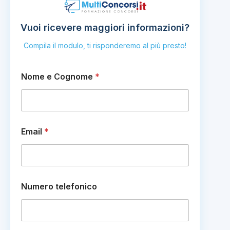
Vuoi ricevere maggiori informazioni?
Compila il modulo, ti risponderemo al più presto!
Nome e Cognome
*
C
Email
*
o
m
m
e
n
t
Numero telefonico
o
t
e
l