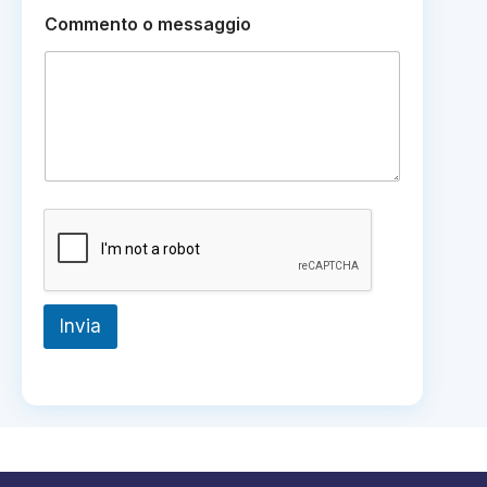
e
f
Commento o messaggio
o
n
i
c
o
*
Invia