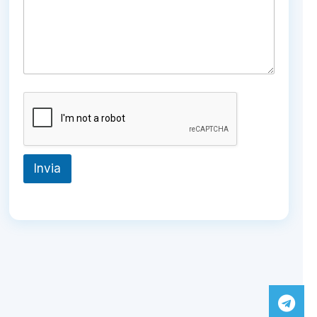
Invia
Tel
Wh