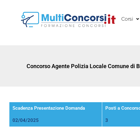
Vai
al
Corsi
contenuto
Concorso Agente Polizia Locale Comune di B
Scadenza Presentazione Domanda
Posti a Concors
02/04/2025
3