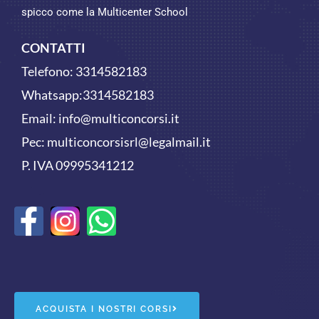
spicco come la Multicenter School
CONTATTI
Telefono:
3314582183
Whatsapp:
3314582183
Email:
info@multiconcorsi.it
Pec: multiconcorsisrl@legalmail.it
P. IVA 09995341212
F
W
a
h
c
a
e
t
ACQUISTA I NOSTRI CORSI