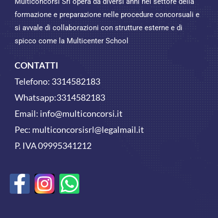
Multiconcorsi Srl opera da diversi anni nel settore della
formazione e preparazione nelle procedure concorsuali e
si avvale di collaborazioni con strutture esterne e di
spicco come la Multicenter School
CONTATTI
Telefono:
3314582183
Whatsapp:
3314582183
Email:
info@multiconcorsi.it
Pec: multiconcorsisrl@legalmail.it
P. IVA 09995341212
F
W
a
h