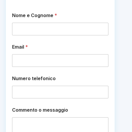
Nome e Cognome
*
Email
*
m
Numero telefonico
e
s
s
a
g
g
Commento o messaggio
i
o
o
e