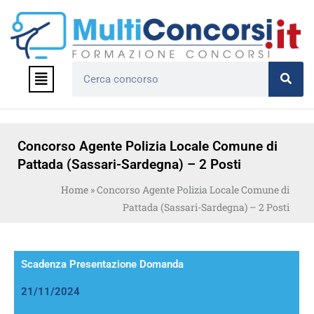
Vai
al
contenuto
Menu
Cerca
Concorso Agente Polizia Locale Comune di
Pattada (Sassari-Sardegna) – 2 Posti
Home
»
Concorso Agente Polizia Locale Comune di
Pattada (Sassari-Sardegna) – 2 Posti
Scadenza Presentazione Domanda
21/11/2024