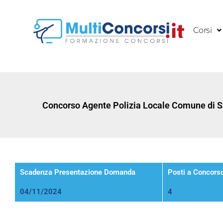
Vai
al
Corsi
contenuto
Concorso Agente Polizia Locale Comune di Sa
Scadenza Presentazione Domanda
Posti a Concors
04/11/2024
4