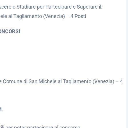
cere e Studiare per Partecipare e Superare il:
le al Tagliamento (Venezia) – 4 Posti
ONCORSI
le Comune di San Michele al Tagliamento (Venezia) – 4
4
.
utili per poter partecipare al concorso.